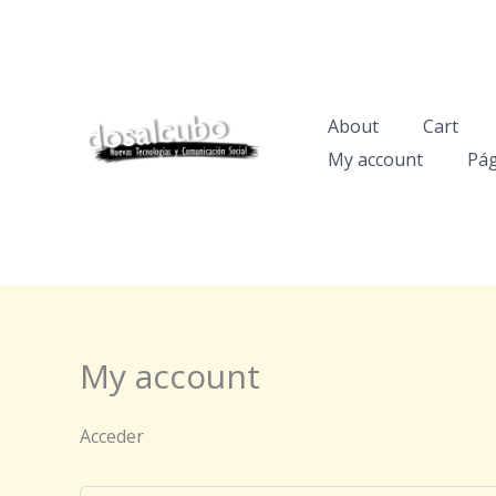
Ir
Obligatorio
Obligat
al
contenido
About
Cart
My account
Pág
My account
Acceder