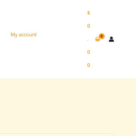
$
0
My account
.
0
0