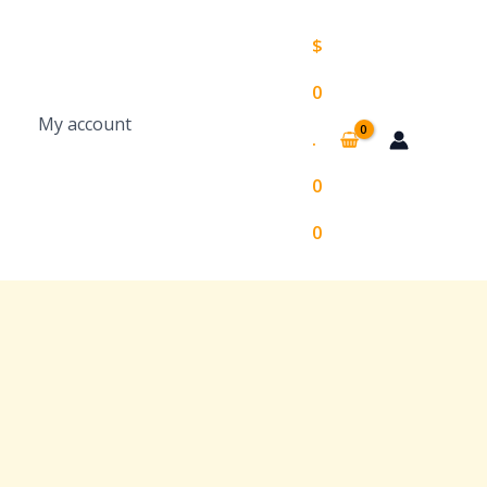
$
0
My account
.
0
0